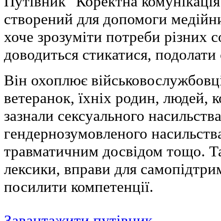
Путівник "Коректна комунікація 
створений для допомоги медійни
хоче зрозуміти потреби різних с
доводиться стикатися, подолати 
Він охоплює військовослужбовці
ветеранок, їхніх родин, людей, 
зазнали сексуального насильства
гендернозумовленого насильства,
травматичним досвідом тощо. Та
лексики, вправи для самопідтри
посилити компетенції.
Завантажити путівник