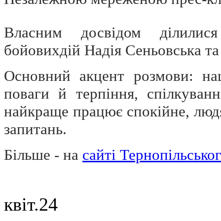
Власним досвідом ділилис
бойовихдій Надія Сеньовська та
Основний акцент розмови: на
поваги й терпіння, спілкуван
найкраще працює спокійне, людя
запитань.
Більше - на
сайті Тернопільсько
квіт.
24