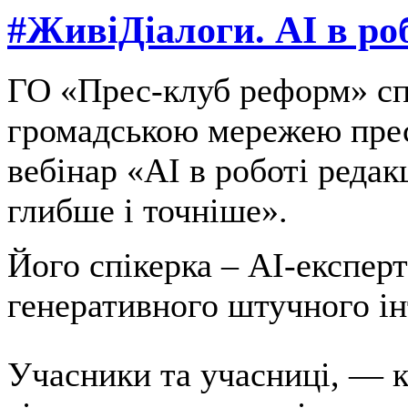
#ЖивіДіалоги. AI в роб
ГО «Прес-клуб реформ» сп
громадською мережею прес
вебінар «AI в роботі редак
глибше і точніше».
Його спікерка – AI-експерт
генеративного штучного і
Учасники та учасниці, — к